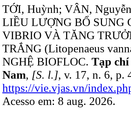
TỚI, Huỳnh; VÂN, Nguy
LIỀU LƯỢNG BỔ SUNG 
VIBRIO VÀ TĂNG TRƯỞ
TRẮNG (Litopenaeus va
NGHỆ BIOFLOC.
Tạp chí
Nam
,
[S. l.]
, v. 17, n. 6, p
https://vie.vjas.vn/index.ph
Acesso em: 8 aug. 2026.