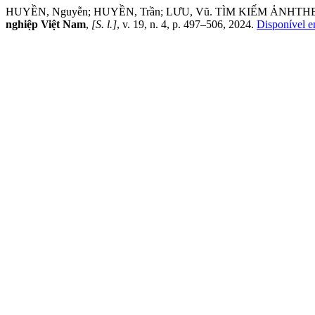
HUYỀN, Nguyễn; HUYỀN, Trần; LƯU, Vũ. TÌM KIẾM Ả
nghiệp Việt Nam
,
[S. l.]
, v. 19, n. 4, p. 497–506, 2024.
Disponível em