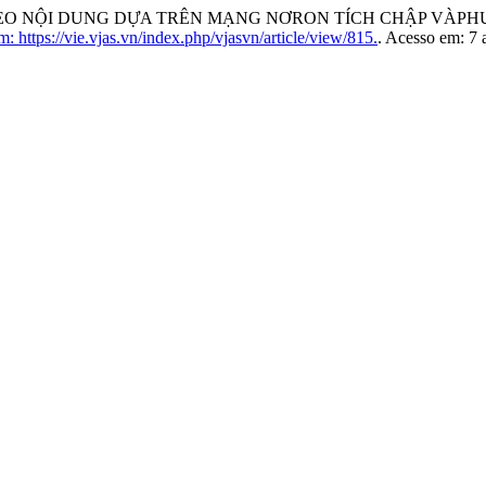
NHTHEO NỘI DUNG DỰA TRÊN MẠNG NƠRON TÍCH CHẬP VÀP
: https://vie.vjas.vn/index.php/vjasvn/article/view/815.
. Acesso em: 7 