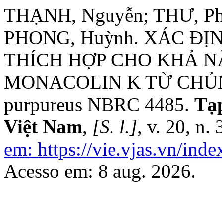
THẠNH, Nguyễn; THƯ, Ph
PHONG, Huỳnh. XÁC ĐỊ
THÍCH HỢP CHO KHẢ N
MONACOLIN K TỪ CHỦN
purpureus NBRC 4485.
Tạ
Việt Nam
,
[S. l.]
, v. 20, n.
em: https://vie.vjas.vn/inde
Acesso em: 8 aug. 2026.