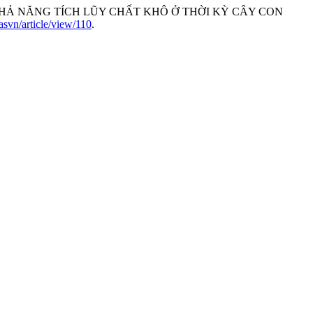
 VÀ KHẢ NĂNG TÍCH LŨY CHẤT KHÔ Ở THỜI KỲ CÂY CON
jasvn/article/view/110
.