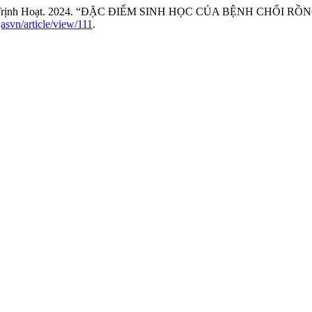
 and Trịnh Hoạt. 2024. “ĐẶC ĐIỂM SINH HỌC CỦA BỆNH CHỔI 
jasvn/article/view/111
.