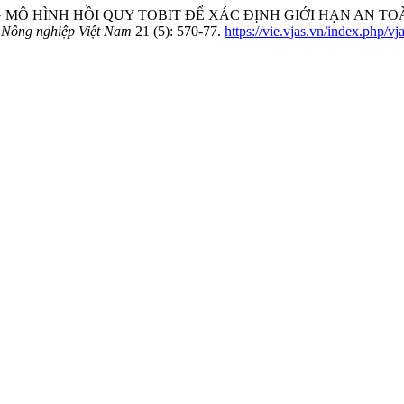
“SỬ DỤNG MÔ HÌNH HỒI QUY TOBIT ĐỂ XÁC ĐỊNH GIỚI HẠN 
 Nông nghiệp Việt Nam
21 (5): 570-77.
https://vie.vjas.vn/index.php/vj