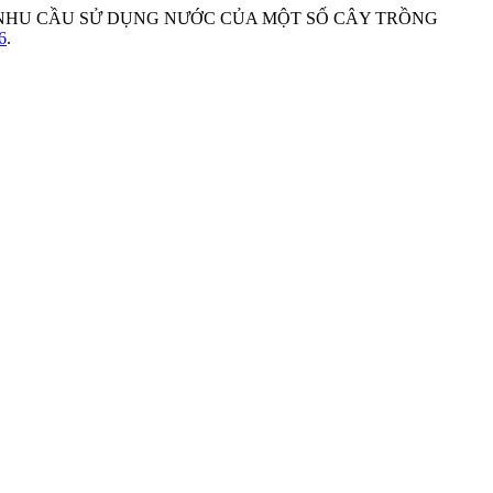
 TOÁN NHU CẦU SỬ DỤNG NƯỚC CỦA MỘT SỐ CÂY TRỒNG
6
.