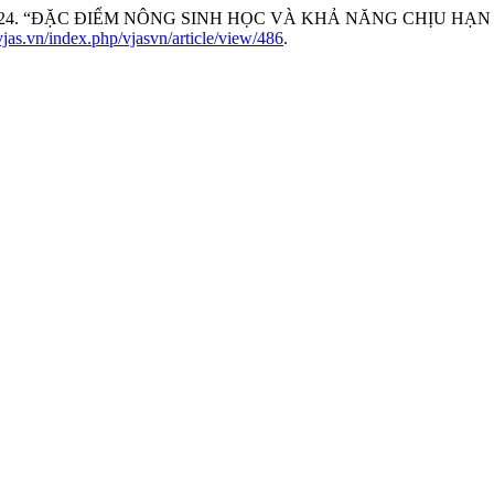
n Nhung. 2024. “ĐẶC ĐIỂM NÔNG SINH HỌC VÀ KHẢ NĂNG CHỊ
.vjas.vn/index.php/vjasvn/article/view/486
.