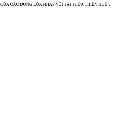
U HẠN CỦA CÁC DÒNG LÚA NHẬP NỘI TẠI THỪA THIÊN HUẾ”.