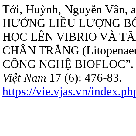
Tới, Huỳnh, Nguyễn Vân, 
HƯỞNG LIỀU LƯỢNG B
HỌC LÊN VIBRIO VÀ T
CHÂN TRẮNG (Litopenae
CÔNG NGHỆ BIOFLOC”
Việt Nam
17 (6): 476-83.
https://vie.vjas.vn/index.ph