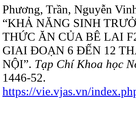
Phương, Trần, Nguyễn Vinh
“KHẢ NĂNG SINH TRƯỞ
THỨC ĂN CỦA BÊ LAI F2
GIAI ĐOẠN 6 ĐẾN 12 T
NỘI”.
Tạp Chí Khoa học N
1446-52.
https://vie.vjas.vn/index.ph