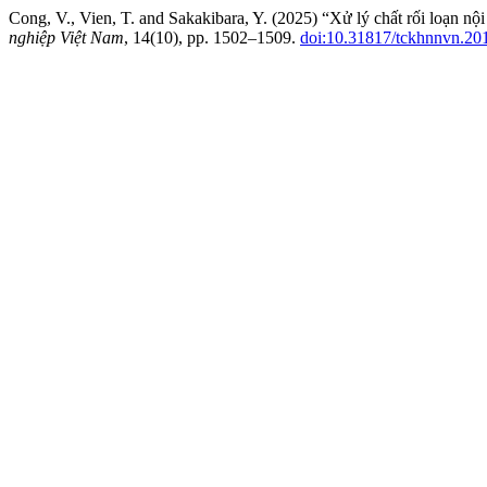
Cong, V., Vien, T. and Sakakibara, Y. (2025) “Xử lý chất rối loạn nộ
nghiệp Việt Nam
, 14(10), pp. 1502–1509.
doi:10.31817/tckhnnvn.201