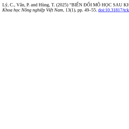
Lý, C., Vân, P. and Hùng, T. (2025) “BIẾN ĐỔI MÔ HỌC SA
Khoa học Nông nghiệp Việt Nam
, 13(1), pp. 49–55.
doi:10.31817/tc