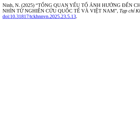
Ninh, N. (2025) “TỔNG QUAN YẾU TỐ ẢNH HƯỞNG ĐẾN 
NHÌN TỪ NGHIÊN CỨU QUỐC TẾ VÀ VIỆT NAM”,
Tạp chí K
doi:10.31817/tckhnnvn.2025.23.5.13
.