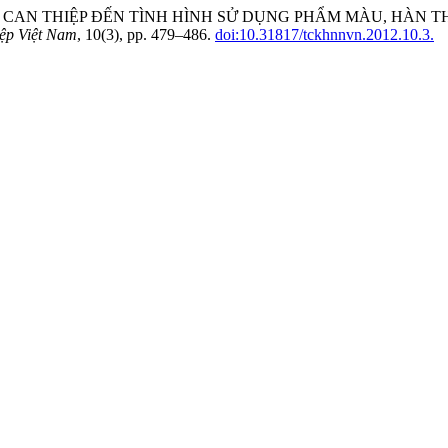
ỆU QUẢ CAN THIỆP ĐẾN TÌNH HÌNH SỬ DỤNG PHẨM MÀU, HÀN
ệp Việt Nam
, 10(3), pp. 479–486.
doi:10.31817/tckhnnvn.2012.10.3.