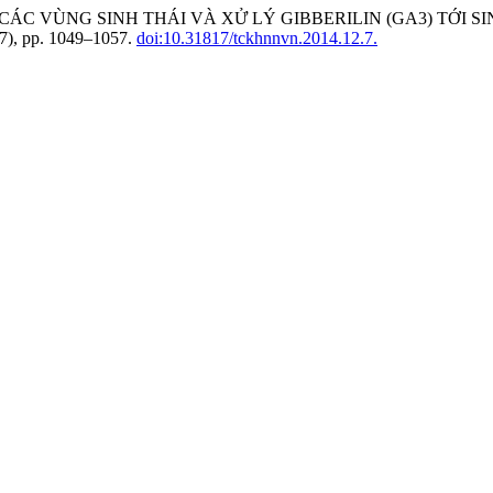
G CỦA CÁC VÙNG SINH THÁI VÀ XỬ LÝ GIBBERILIN (GA3) T
(7), pp. 1049–1057.
doi:10.31817/tckhnnvn.2014.12.7.