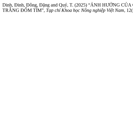
Dinh, Đinh, Đông, Đặng and Quý, T. (2025) “ẢNH HƯỞN
TRẮNG ĐỐM TÍM”,
Tạp chí Khoa học Nông nghiệp Việt Nam
, 12