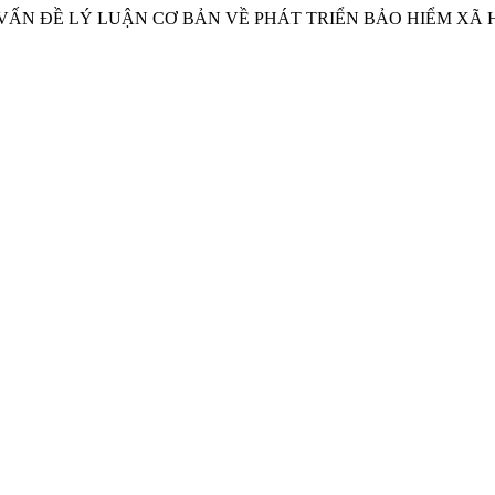
ỘT SỐ VẤN ĐỀ LÝ LUẬN CƠ BẢN VỀ PHÁT TRIỂN BẢO HIỂM X