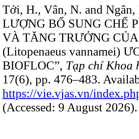
Tới, H., Vân, N. and Ngâ
LƯỢNG BỔ SUNG CHẾ P
VÀ TĂNG TRƯỞNG CỦA
(Litopenaeus vannamei
BIOFLOC”,
Tạp chí Khoa 
17(6), pp. 476–483. Availab
https://vie.vjas.vn/index.ph
(Accessed: 9 August 2026).