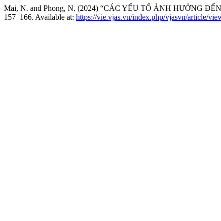
Mai, N. and Phong, N. (2024) “CÁC YẾU TỐ ẢNH HƯỞNG
157–166. Available at:
https://vie.vjas.vn/index.php/vjasvn/article/vi