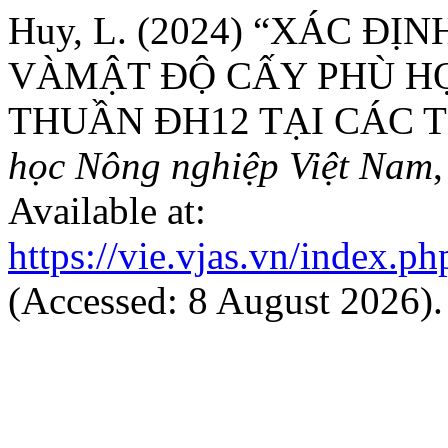
Huy, L. (2024) “XÁC Đ
VÀMẬT ĐỘ CẤY PHÙ HỢ
THUẦN ĐH12 TẠI CÁC T
học Nông nghiệp Việt Nam
Available at:
https://vie.vjas.vn/index.ph
(Accessed: 8 August 2026).