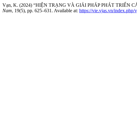
Vạn, K. (2024) “HIỆN TRẠNG VÀ GIẢI PHÁP PHÁT TRIỂN
Nam
, 19(5), pp. 625–631. Available at:
https://vie.vjas.vn/index.php/