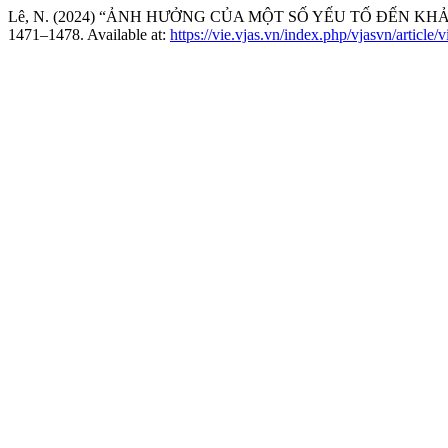
Lê, N. (2024) “ẢNH HƯỞNG CỦA MỘT SỐ YẾU TỐ ĐẾN KH
1471–1478. Available at:
https://vie.vjas.vn/index.php/vjasvn/article/