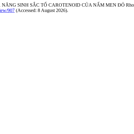
Ả NĂNG SINH SẮC TỐ CAROTENOID CỦA NẤM MEN ĐỎ Rhodo
view/907
(Accessed: 8 August 2026).