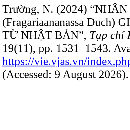
Trường, N. (2024) “NH
(Fragariaananassa Duch
TỪ NHẬT BẢN”,
Tạp chí
19(11), pp. 1531–1543. Avai
https://vie.vjas.vn/index.ph
(Accessed: 9 August 2026).