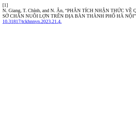
[1]
N. Giang, T. Chính, and N. Ân, “PHÂN TÍCH NHẬN THỨ
SỞ CHĂN NUÔI LỢN TRÊN ĐỊA BÀN THÀNH PHỐ HÀ NỘI”
10.31817/tckhnnvn.2023.21.4.