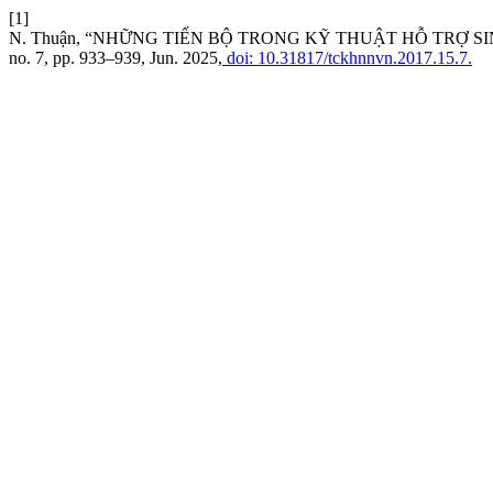
[1]
N. Thuận, “NHỮNG TIẾN BỘ TRONG KỸ THUẬT HỖ TRỢ S
no. 7, pp. 933–939, Jun. 2025,
doi: 10.31817/tckhnnvn.2017.15.7.