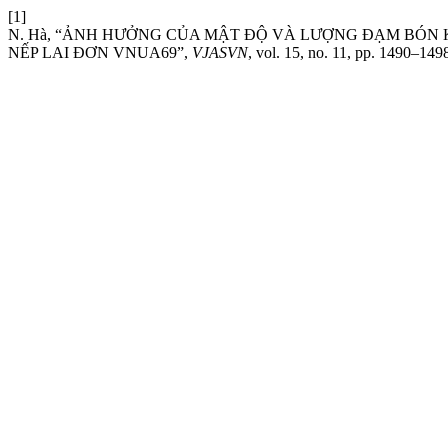
[1]
N. Hà, “ẢNH HƯỞNG CỦA MẬT ĐỘ VÀ LƯỢNG ĐẠM BÓN
NẾP LAI ĐƠN VNUA69”,
VJASVN
, vol. 15, no. 11, pp. 1490–149