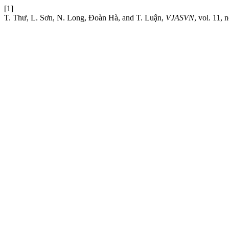
[1]
T. Thư, L. Sơn, N. Long, Đoàn Hà, and T. Luận,
VJASVN
, vol. 11, 