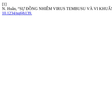
[1]
N. Huân, “SỰ ĐỒNG NHIỄM VIRUS TEMBUSU VÀ VI KHUẨ
10.1234/nq6jb139.