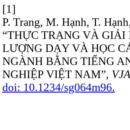
[1]
P. Trang, M. Hạnh, T. Hạnh,
“THỰC TRẠNG VÀ GIẢI
LƯỢNG DẠY VÀ HỌC C
NGÀNH BẰNG TIẾNG AN
NGHIỆP VIỆT NAM”,
VJ
doi: 10.1234/sg064m96.