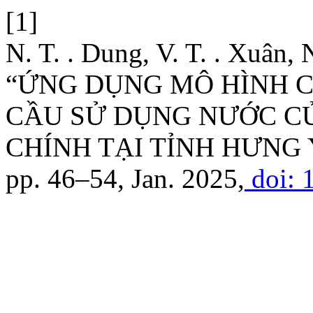
[1]
N. T. . Dung, V. T. . Xuân,
“ỨNG DỤNG MÔ HÌNH 
CẦU SỬ DỤNG NƯỚC C
CHÍNH TẠI TỈNH HƯNG 
pp. 46–54, Jan. 2025,
doi: 