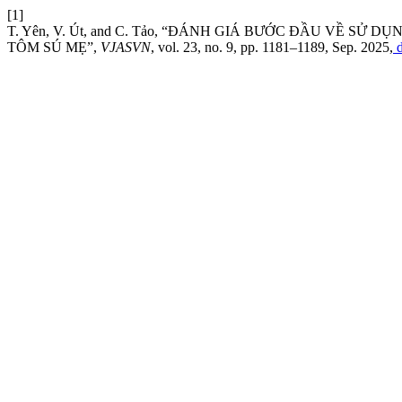
[1]
T. Yên, V. Út, and C. Tảo, “ĐÁNH GIÁ BƯỚC ĐẦU VỀ SỬ DỤN
TÔM SÚ MẸ”,
VJASVN
, vol. 23, no. 9, pp. 1181–1189, Sep. 2025,
d