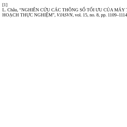
[1]
L. Châu, “NGHIÊN CỨU CÁC THÔNG SỐ TỐI ƯU CỦA MÁ
HOẠCH THỰC NGHIỆM”,
VJASVN
, vol. 15, no. 8, pp. 1109–111