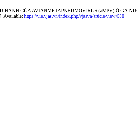
ỨU SỰLƯU HÀNH CỦA AVIANMETAPNEUMOVIRUS (aMPV) Ở GÀ N
]. Available:
https://vie.vjas.vn/index.php/vjasvn/article/view/688