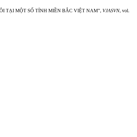
UÔI TẠI MỘT SỐ TỈNH MIỀN BẮC VIỆT NAM”,
VJASVN
, vol.