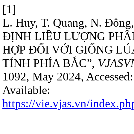
[1]
L. Huy, T. Quang, N. Đông
ĐỊNH LIỀU LƯỢNG PHÂ
HỢP ĐỐI VỚI GIỐNG LÚ
TỈNH PHÍA BẮC”,
VJASV
1092, May 2024, Accessed: 
Available:
https://vie.vjas.vn/index.ph