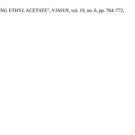
 BẰNG ETHYL ACETATE”,
VJASVN
, vol. 19, no. 6, pp. 764–772,