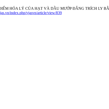
 Hà, “ĐẶC ĐIỂM HÓA LÝ CỦA HẠT VÀ DẦU MƯỚP ĐẮNG TRÍCH LY
.vjas.vn/index.php/vjasvn/article/view/839