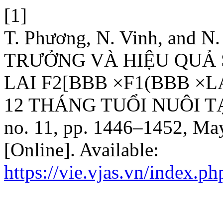
[1]
T. Phương, N. Vinh, and
TRƯỞNG VÀ HIỆU QUẢ 
LAI F2[BBB ×F1(BBB ×L
12 THÁNG TUỔI NUÔI T
no. 11, pp. 1446–1452, May
[Online]. Available:
https://vie.vjas.vn/index.ph