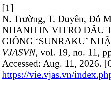
[1]
N. Trường, T. Duyên, Đỗ M
NHANH IN VITRO DÂU TÂY
GIỐNG ‘SUNRAKU’ NHẬ
VJASVN
, vol. 19, no. 11,
Accessed: Aug. 11, 2026. [O
https://vie.vjas.vn/index.ph