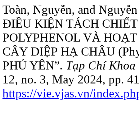
Toàn, Nguyễn, and Nguy
ĐIỀU KIỆN TÁCH CHIẾ
POLYPHENOL VÀ HOẠT 
CÂY DIỆP HẠ CHÂU (Phyl
PHÚ YÊN”.
Tạp Chí Khoa 
12, no. 3, May 2024, pp. 4
https://vie.vjas.vn/index.ph