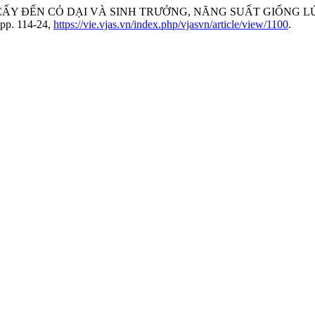
 ĐỘ CẤY ĐẾN CỎ DẠI VÀ SINH TRƯỞNG, NĂNG SUẤT GIỐN
 pp. 114-24,
https://vie.vjas.vn/index.php/vjasvn/article/view/1100
.