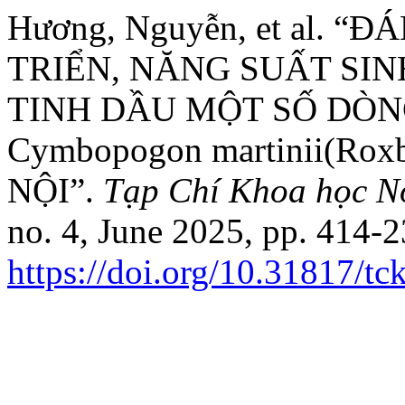
Hương, Nguyễn, et al. 
TRIỂN, NĂNG SUẤT SI
TINH DẦU MỘT SỐ DÒN
Cymbopogon martinii(Rox
NỘI”.
Tạp Chí Khoa học N
no. 4, June 2025, pp. 414-2
https://doi.org/10.31817/t