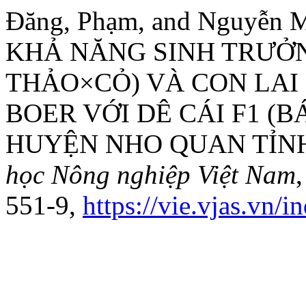
Đăng, Phạm, and Nguyễn
KHẢ NĂNG SINH TRƯỞN
THẢO×CỎ) VÀ CON LAI
BOER VỚI DÊ CÁI F1 (
HUYỆN NHO QUAN TỈNH
học Nông nghiệp Việt Nam
551-9,
https://vie.vjas.vn/