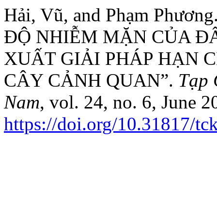
Hải, Vũ, and Phạm Phư
ĐỘ NHIỄM MẶN CỦA Đ
XUẤT GIẢI PHÁP HẠN 
CÂY CẢNH QUAN”.
Tạp 
Nam
, vol. 24, no. 6, June 
https://doi.org/10.31817/t