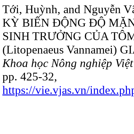
Tới, Huỳnh, and Nguyễ
KỲ BIẾN ĐỘNG ĐỘ MẶN
SINH TRƯỞNG CỦA TÔ
(Litopenaeus Vannamei)
Khoa học Nông nghiệp Việ
pp. 425-32,
https://vie.vjas.vn/index.ph