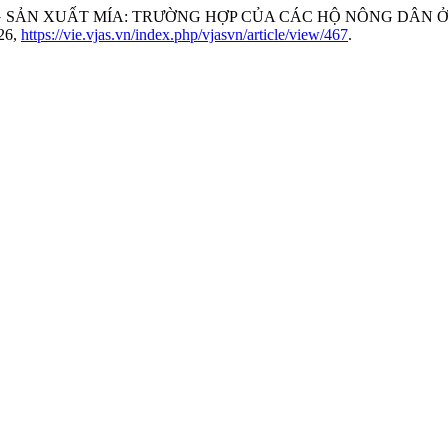
TRONG SẢN XUẤT MÍA: TRƯỜNG HỢP CỦA CÁC HỘ NÔNG DÂ
-26,
https://vie.vjas.vn/index.php/vjasvn/article/view/467
.