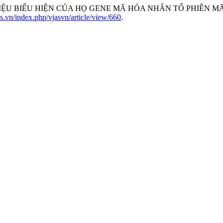
LIỆU BIỂU HIỆN CỦA HỌ GENE MÃ HÓA NHÂN TỐ PHIÊN MÃ TC
jas.vn/index.php/vjasvn/article/view/660
.