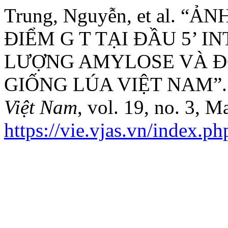
Trung, Nguyễn, et al. 
ĐIỂM G T TẠI ĐẦU 5’ 
LƯỢNG AMYLOSE VÀ Đ
GIỐNG LÚA VIỆT NAM”
Việt Nam
, vol. 19, no. 3, 
https://vie.vjas.vn/index.ph