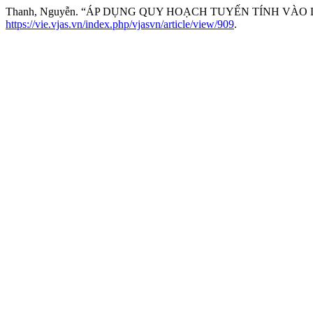
Thanh, Nguyễn. “ÁP DỤNG QUY HOẠCH TUYẾN TÍNH VÀO 
https://vie.vjas.vn/index.php/vjasvn/article/view/909
.