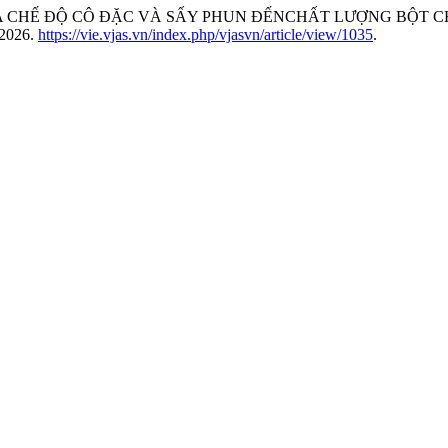
NG CỦA CHẾ ĐỘ CÔ ĐẶC VÀ SẤY PHUN ĐẾNCHẤT LƯỢNG BỘT 
 2026.
https://vie.vjas.vn/index.php/vjasvn/article/view/1035
.