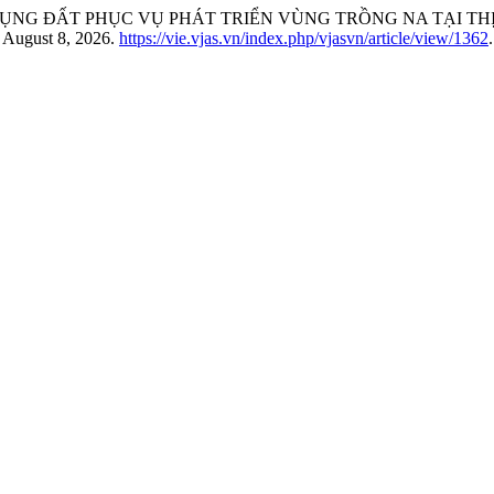
ẤT SỬ DỤNG ĐẤT PHỤC VỤ PHÁT TRIỂN VÙNG TRỒNG NA TẠI 
d August 8, 2026.
https://vie.vjas.vn/index.php/vjasvn/article/view/1362
.