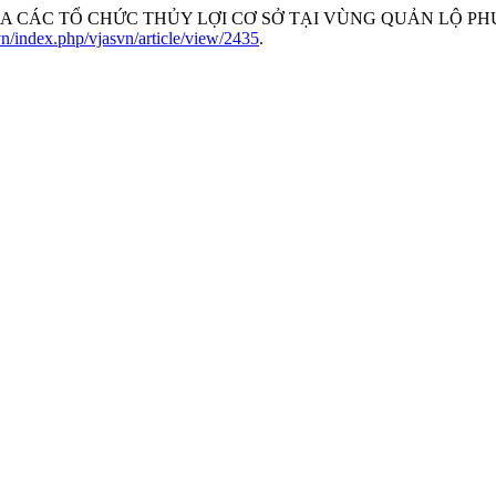
ỦA CÁC TỔ CHỨC THỦY LỢI CƠ SỞ TẠI VÙNG QUẢN LỘ PH
.vn/index.php/vjasvn/article/view/2435
.