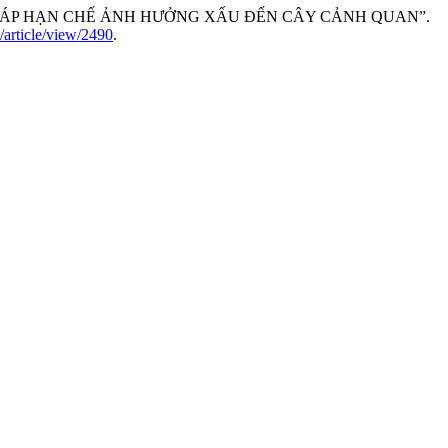
 PHÁP HẠN CHẾ ẢNH HƯỞNG XẤU ĐẾN CÂY CẢNH QUAN”.
n/article/view/2490
.