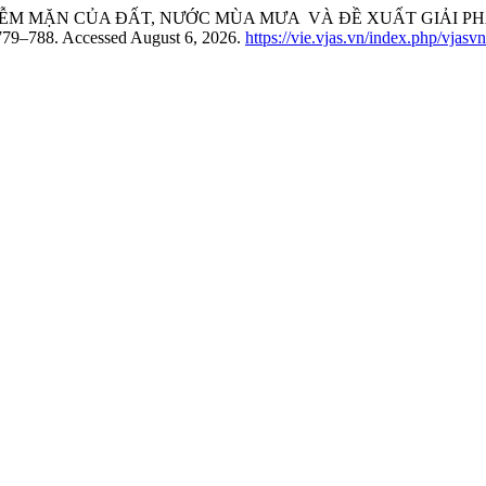
Ộ NHIỄM MẶN CỦA ĐẤT, NƯỚC MÙA MƯA VÀ ĐỀ XUẤT GIẢI
 779–788. Accessed August 6, 2026.
https://vie.vjas.vn/index.php/vjasv